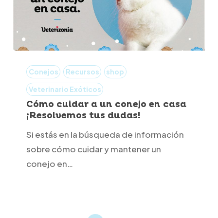
Cómo
cuidar
Conejos
Recursos
shop
a
Veterinario Exóticos
un
Cómo cuidar a un conejo en casa
¡Resolvemos tus dudas!
conejo
en
Si estás en la búsqueda de información
casa
sobre cómo cuidar y mantener un
¡Resolvemos
conejo en…
tus
dudas!