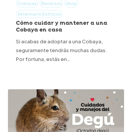
cuidar
Cobayas
Recursos
shop
y
Veterinario Exóticos
mantener
Cómo cuidar y mantener a una
Cobaya en casa
a
una
Si acabas de adoptar a una Cobaya,
Cobaya
seguramente tendrás muchas dudas.
en
Por fortuna, estás en…
casa