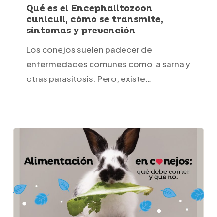
el
Qué es el Encephalitozoon
cuniculi, cómo se transmite,
Encephalitozoon
síntomas y prevención
cuniculi,
Los conejos suelen padecer de
cómo
enfermedades comunes como la sarna y
se
otras parasitosis. Pero, existe…
transmite,
síntomas
y
prevención