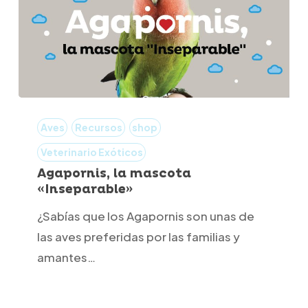
Agapornis,
la
Aves
Recursos
shop
mascota
Veterinario Exóticos
«Inseparable»
Agapornis, la mascota
«Inseparable»
¿Sabías que los Agapornis son unas de
las aves preferidas por las familias y
amantes…