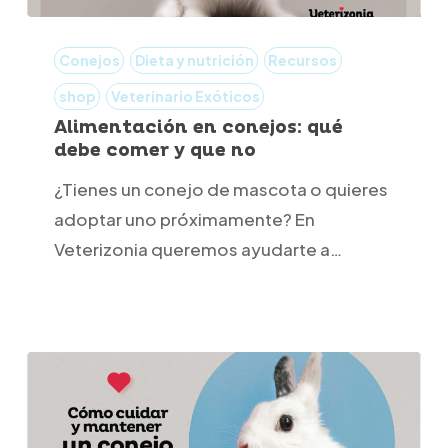
Alimentación
en
Conejos
Dieta y nutrición
Recursos
conejos:
shop
Veterinario Exóticos
qué
Alimentación en conejos: qué
debe comer y que no
debe
comer
¿Tienes un conejo de mascota o quieres
y
adoptar uno próximamente? En
que
Veterizonia queremos ayudarte a…
no