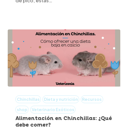
de pico, estás…
causas,
qué
hacer
y
cómo
evitarlo
Alimentación
en
Chinchillas
Dieta y nutrición
Recursos
Chinchillas:
shop
Veterinario Exóticos
¿Qué
Alimentación en Chinchillas: ¿Qué
debe comer?
debe