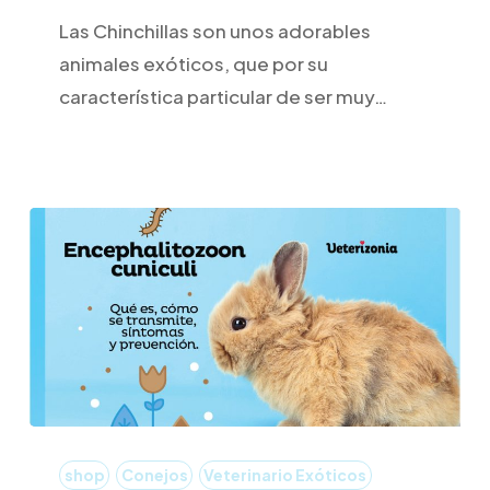
comer?
Las Chinchillas son unos adorables
animales exóticos, que por su
característica particular de ser muy…
Qué
es
shop
Conejos
Veterinario Exóticos