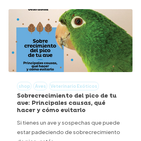
Sobrecrecimiento
del
shop
Aves
Veterinario Exóticos
pico
Sobrecrecimiento del pico de tu
ave: Principales causas, qué
de
hacer y cómo evitarlo
tu
Si tienes un ave y sospechas que puede
ave:
estar padeciendo de sobrecrecimiento
Principales