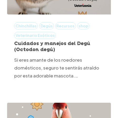
Cuidados
y
Chinchillas
Degús
Recursos
shop
manejos
Veterinario Exóticos
del
Cuidados y manejos del Degú
(Octodon degú)
Degú
(Octodon
Si eres amante de los roedores
degú)
domésticos, seguro te sentirás atraído
por esta adorable mascota.…