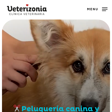
Skip
MENU
to
main
content
Peluquería canina y