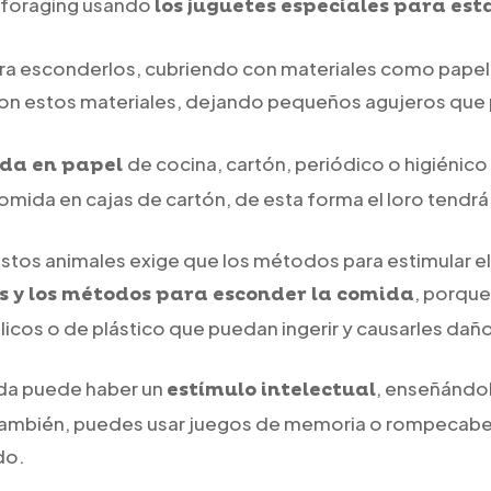
l foraging usando
los juguetes especiales para est
ara esconderlos, cubriendo con materiales como papel,
on estos materiales, dejando pequeños agujeros que p
de cocina, cartón, periódico o higiénico
ida en papel
omida en cajas de cartón, de esta forma el loro tendrá
 estos animales exige que los métodos para estimular el
, porque
es y los métodos para esconder la comida
álicos o de plástico que puedan ingerir y causarles dañ
da puede haber un
, enseñándol
estímulo intelectual
hí. También, puedes usar juegos de memoria o rompecabe
do.