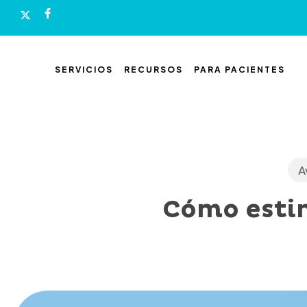
Skip
x-
facebook
to
twitter
main
content
SERVICIOS
RECURSOS
PARA PACIENTES
A
Cómo estim