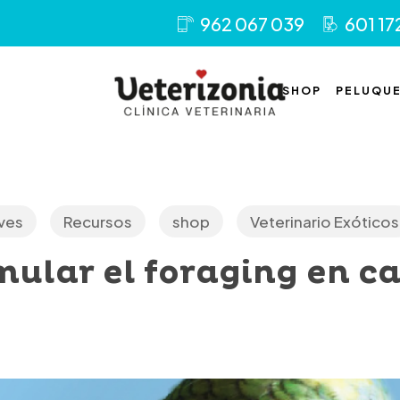
962 067 039
601 17
SHOP
PELUQUE
ves
Recursos
shop
Veterinario Exóticos
ular el foraging en ca