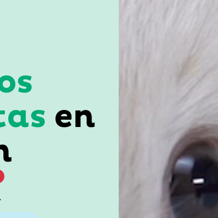
os
tas
en
n