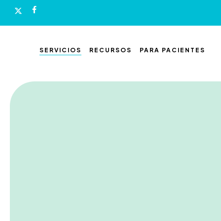
Skip
x-
facebook
to
twitter
main
content
SERVICIOS
RECURSOS
PARA PACIENTES