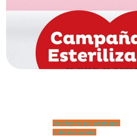
¡Escríbenos por whatsapp!
¡Llámanos ahora!