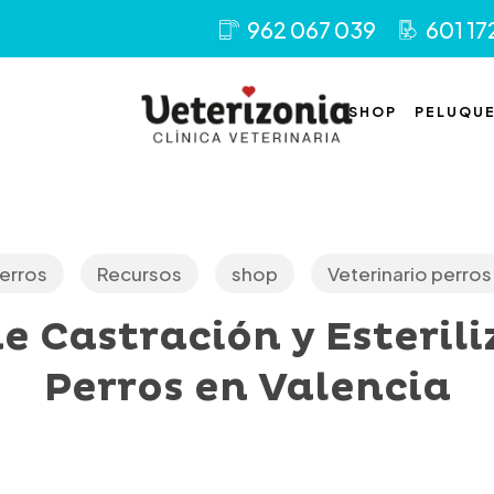
962 067 039
601 17
SHOP
PELUQUE
erros
Recursos
shop
Veterinario perros
 Castración y Esterili
Perros en Valencia