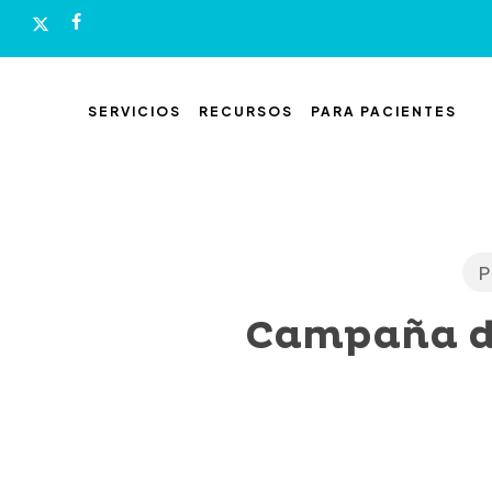
Skip
x-
facebook
to
twitter
main
content
SERVICIOS
RECURSOS
PARA PACIENTES
P
Campaña de