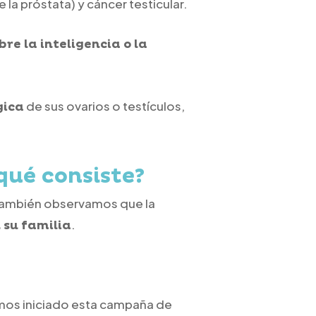
 la próstata) y cáncer testicular.
re la inteligencia o la
de sus ovarios o testículos,
gica
qué consiste?
 también observamos que la
.
 su familia
os iniciado esta campaña de