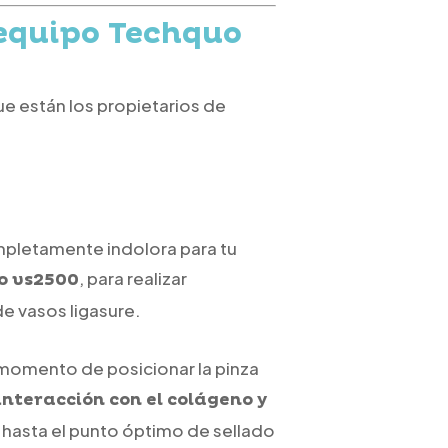
 equipo Techquo
 están los propietarios de
mpletamente indolora para tu
, para realizar
o vs2500
e vasos ligasure.
l momento de posicionar la pinza
interacción con el colágeno y
o hasta el punto óptimo de sellado