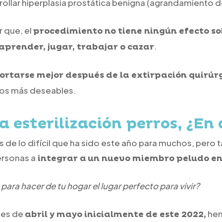
rollar hiperplasia prostática benigna (agrandamiento de
r que, el
procedimiento no tiene ningún efecto sob
.
prender, jugar, trabajar o cazar
rtarse mejor después de la extirpación quirúr
ros más deseables.
esterilización perros, ¿En 
 de lo difícil que ha sido este año para muchos, pero
ersonas a
integrar a
un nuevo miembro peludo en
 para hacer de tu hogar el lugar perfecto para vivir?
ses de
hem
abril y mayo inicialmente de este 2022,