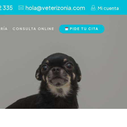
2 335
hola@veterizonia.com
Mi cuenta
RÍA
CONSULTA ONLINE
PIDE TU CITA