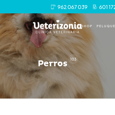
962 067 039
601 17
SHOP
PELUQUE
103
Perros