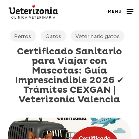
Skip
MENU
to
main
content
Perros
Gatos
Veterinario gatos
Certificado Sanitario
para Viajar con
Mascotas: Guía
Imprescindible 2026 ✔
Trámites CEXGAN |
Veterizonia Valencia