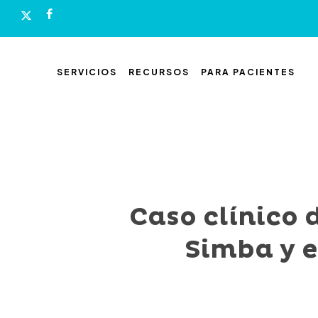
Skip
x-
facebook
to
twitter
main
content
SERVICIOS
RECURSOS
PARA PACIENTES
Caso clínico 
Simba y e