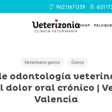
962 067 039
601 17
SHOP
PELUQUE
Veterinario gatos
Gatos
de odontología veterin
l dolor oral crónico | V
Valencia