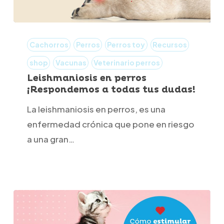
Leishmaniosis
en
Cachorros
Perros
Perros toy
Recursos
perros
shop
Vacunas
Veterinario perros
¡Respondemos
Leishmaniosis en perros
¡Respondemos a todas tus dudas!
a
todas
La leishmaniosis en perros, es una
tus
enfermedad crónica que pone en riesgo
dudas!
a una gran…