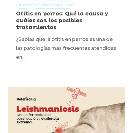
perros:
shop
Veterinario perros
Qué
Otitis en perros: Qué la causa y
cuáles son los posibles
la
tratamientos
causa
y
¿Sabías que la otitis en perros es una de
cuáles
las patologías más frecuentes atendidas
son
en…
los
posibles
tratamientos