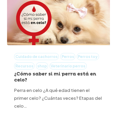
¿Cómo
saber
Cuidado de cachorros
Perros
Perros toy
si
Recursos
shop
Veterinario perros
mi
¿Cómo saber si mi perra está en
celo?
perra
está
Perra en celo ¿A qué edad tienen el
en
primer celo? ¿Cuántas veces? Etapas del
celo?
celo…