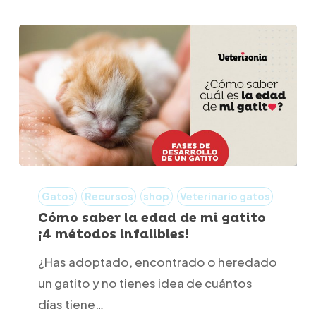
Cómo
saber
Gatos
Recursos
shop
Veterinario gatos
la
Cómo saber la edad de mi gatito
¡4 métodos infalibles!
edad
de
¿Has adoptado, encontrado o heredado
mi
un gatito y no tienes idea de cuántos
gatito
días tiene…