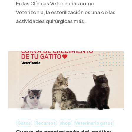
para
En las Clínicas Veterinarias como
esterilizar
Veterizonia, la esterilización es una de las
una
actividades quirúrgicas más…
gata?
Curva
de
Gatos
Recursos
shop
Veterinario gatos
crecimiento