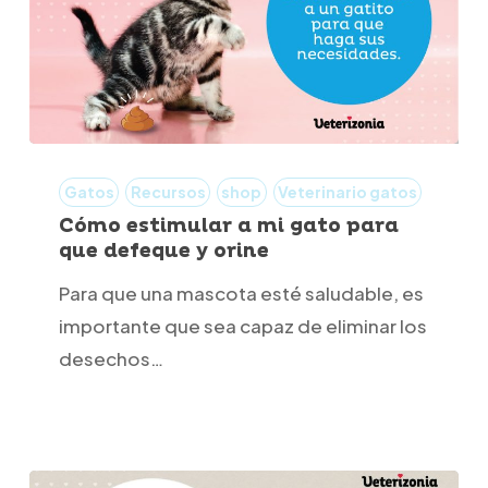
Cómo
estimular
Gatos
Recursos
shop
Veterinario gatos
a
Cómo estimular a mi gato para
que defeque y orine
mi
gato
Para que una mascota esté saludable, es
para
importante que sea capaz de eliminar los
que
desechos…
defeque
y
orine