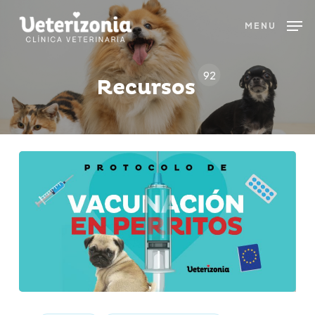
Skip
MENU
to
main
content
92
Recursos
Protocolo