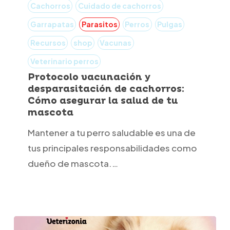
vacunación
Cachorros
Cuidado de cachorros
y
Garrapatas
Parasitos
Perros
Pulgas
desparasitación
Recursos
shop
Vacunas
de
Veterinario perros
cachorros:
Protocolo vacunación y
Cómo
desparasitación de cachorros:
asegurar
Cómo asegurar la salud de tu
mascota
la
salud
Mantener a tu perro saludable es una de
de
tus principales responsabilidades como
tu
dueño de mascota.…
mascota