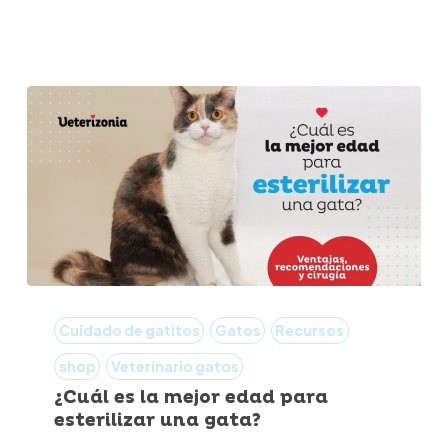
¡4
métodos
infalibles!
¿Cuál
es
Cuidado de gatitos
Gatos
Recursos
la
shop
Veterinario gatos
mejor
¿Cuál es la mejor edad para
esterilizar una gata?
edad