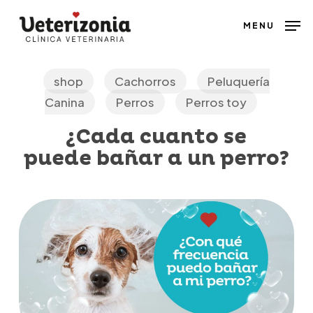
Skip
MENU
to
main
content
shop
Cachorros
Peluquería
Canina
Perros
Perros toy
¿Cada cuanto se
puede bañar a un perro?