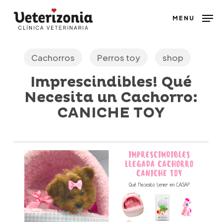
Skip
MENU
to
main
content
Cachorros
Perros toy
shop
Imprescindibles! Qué
Necesita un Cachorro:
CANICHE TOY