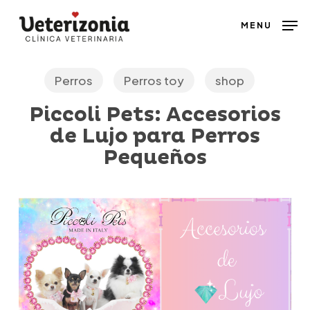
Skip
MENU
to
main
content
Perros
Perros toy
shop
Piccoli Pets: Accesorios
de Lujo para Perros
Pequeños