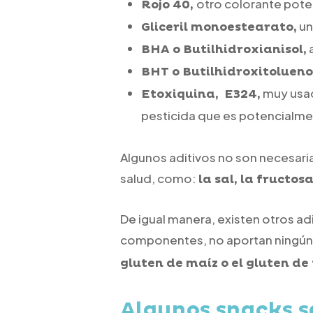
otro colorante pote
Rojo 40,
un
Gliceril monoestearato,
a
BHA o Butilhidroxianisol,
BHT o Butilhidroxitolueno
muy usad
Etoxiquina, E324,
pesticida que es potencialme
Algunos aditivos no son necesari
salud, como:
la sal, la fructosa
De igual manera, existen otros adi
componentes, no aportan ningún v
gluten de maíz o el gluten de 
Algunos snacks s