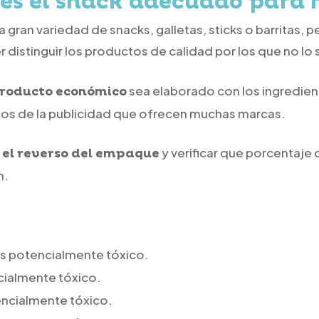
es el snack adecuado para 
ran variedad de snacks, galletas, sticks o barritas, 
 distinguir los productos de calidad por los que no lo 
sea elaborado con los ingredie
roducto económico
os de la publicidad que ofrecen muchas marcas.
y verificar que porcentaje
n el reverso del empaque
n.
 es potencialmente tóxico.
ialmente tóxico.
encialmente tóxico.