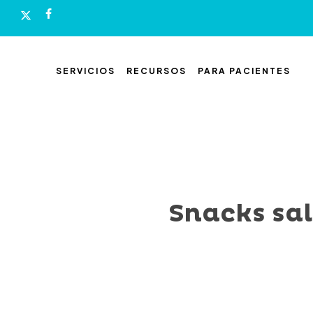
Skip
x-
facebook
to
twitter
main
content
SERVICIOS
RECURSOS
PARA PACIENTES
Snacks sal