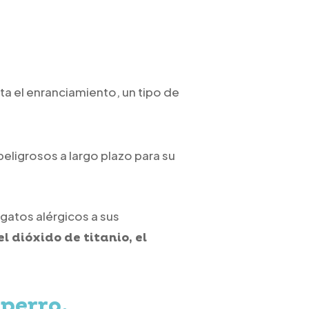
 el enranciamiento, un tipo de
ligrosos a largo plazo para su
 gatos alérgicos a sus
el dióxido de titanio, el
 perro.