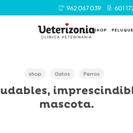
962 067 039
601 17
SHOP
PELUQUE
shop
Gatos
Perros
udables, imprescindib
mascota.