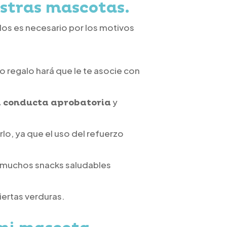
estras mascotas
.
llos es necesario por los motivos
o regalo hará que le te asocie con
y
a conducta aprobatoria
lo, ya que el uso del refuerzo
ay muchos snacks saludables
iertas verduras.