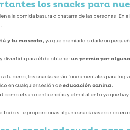
rtantes los snacks para nu
en a la comida basura o chatarra de las personas. En e
.
ya que premiarlo o darle un pequeñ
 tú y tu mascota,
y divertida para él de obtener
un premio por algun
 a tu perro, los snacks serán fundamentales para lograr
ico en cualquier sesión de
educación canina.
como el sarro en la encías y el mal aliento ya que h
al
 todo si le proporcionas alguna snack casero rico en c