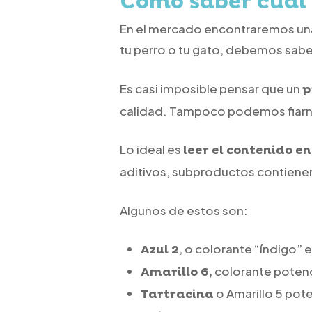
Cómo saber cuál 
En el mercado encontraremos una g
tu perro o tu gato, debemos saber
Es casi imposible pensar que un
p
calidad. Tampoco podemos fiarn
Lo ideal es
leer el contenido e
aditivos, subproductos contiene
Algunos de estos son:
, o colorante “índigo”
Azul 2
colorante potenc
Amarillo 6,
o Amarillo 5 pot
Tartracina