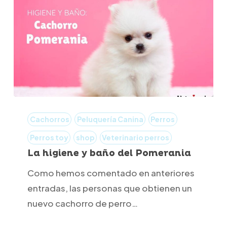
La
higiene
Cachorros
Peluquería Canina
Perros
y
Perros toy
shop
Veterinario perros
baño
La higiene y baño del Pomerania
del
Como hemos comentado en anteriores
Pomerania
entradas, las personas que obtienen un
nuevo cachorro de perro…