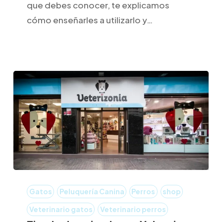
Pelo
que debes conocer, te explicamos
Largo
cómo enseñarles a utilizarlo y…
Tienda
de
Gatos
Peluquería Canina
Perros
shop
animales
Veterinario gatos
Veterinario perros
en