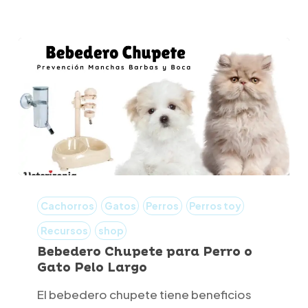
Bebedero
Chupete
Cachorros
Gatos
Perros
Perros toy
para
Recursos
shop
Perro
Bebedero Chupete para Perro o
Gato Pelo Largo
o
Gato
El bebedero chupete tiene beneficios