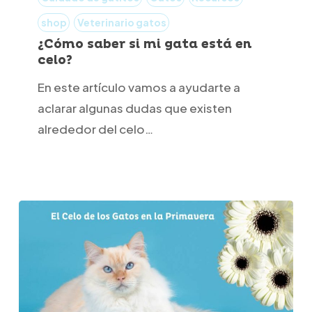
si
shop
Veterinario gatos
mi
¿Cómo saber si mi gata está en
celo?
gata
está
En este artículo vamos a ayudarte a
en
aclarar algunas dudas que existen
celo?
alrededor del celo…