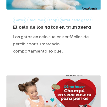
El
celo
Gatos
Recursos
shop
Veterinario gatos
de
El celo de los gatos en primavera
los
Los gatos en celo suelen ser fáciles de
gatos
percibir por su marcado
en
comportamiento, lo que…
primavera