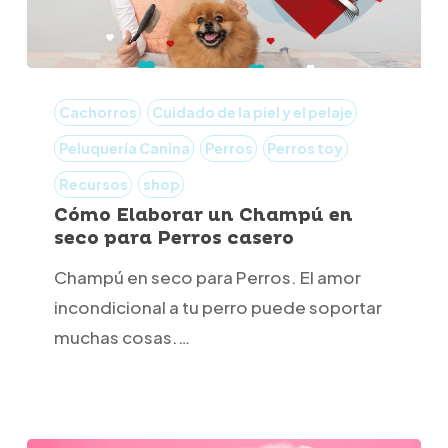
Cómo
Elaborar
Cachorros
Cuidado de la piel y el pelaje
un
Peluquería Canina
Perros
Perros toy
Champú
Recursos
shop
en
Cómo Elaborar un Champú en
seco
seco para Perros casero
para
Champú en seco para Perros. El amor
Perros
incondicional a tu perro puede soportar
casero
muchas cosas.…