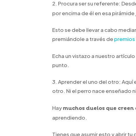
2. Procura ser su referente: Des
por encima de él en esa pirámide 
Esto se debe llevar a cabo median
premiándole a través de
premios 
Echa un vistazo a nuestro artícul
punto.
3. Aprender el uno del otro: Aquí 
otro. Ni el perro nace enseñado 
Hay
muchos duelos que creen 
aprendiendo.
Tienes que asumir esto y abrir tu