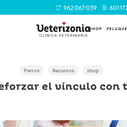
962 067 039
601 17
SHOP
PELUQUE
Perros
Recursos
shop
forzar el vínculo con 