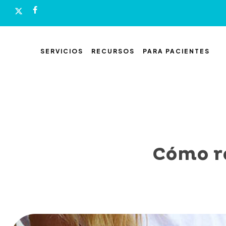
Skip
x-
facebook
to
twitter
main
content
SERVICIOS
RECURSOS
PARA PACIENTES
Cómo re