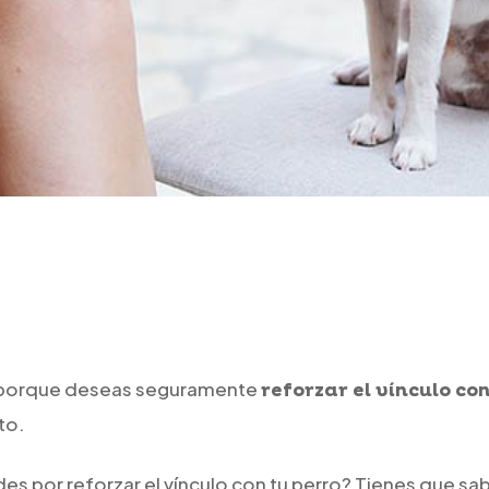
es porque deseas seguramente
reforzar el vínculo co
to.
es por reforzar el vínculo con tu perro? Tienes que sa