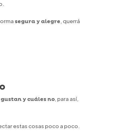
o.
 forma
, querrá
segura y alegre
ro
, para así,
 gustan y cuáles no
tectar estas cosas poco a poco.