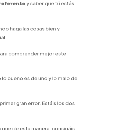
y saber que tú estás
referente
ndo haga las cosas bien y
ual.
ara comprender mejor este
o lo bueno es de uno y lo malo del
 primer gran error. Estáis los dos
ra que de esta manera, consigáis